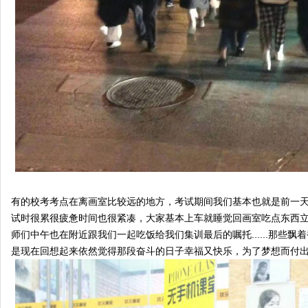
有的校考考点在离画室比较远的地方，考试期间我们基本也就是前一
试时很累很疲惫时间也很紧凑，大家基本上车就睡觉回画室吃点东西
师们中午也在附近跟我们一起吃饭给我们集训最后的嘱托......那些
是现在回想起来依然觉得那段奋斗的日子幸福又快乐，为了梦想而付