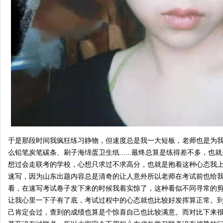
于是那段时间我疯狂练习静物，但速度总是我一大短板，老师也是为
么铅笔炭笔碳条、刷子海绵蛋卫生纸......最终总算是练得差不多，也
想过会走联考的学校，心想只求过不求高分，也就是抱着这种心态我
速写，因为山东出题内容总是清奇的让人意外所以老师在考试前也给
看，在速写考试卷子发下来的时候我着实惊了，这种看似不同寻常的
让我心里一下子有了底，考试过程中的心态就也比较好发挥算正常。
己肯定会过，查到的成绩也算是个惊喜自己也比较满意。而对比下来