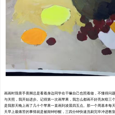
画画时我畏手畏脚总是看着身边同学在干嘛自己也照着做，不懂得问
与关照，我开始进步。记得第一次画苹果，我怎么都画不好亮灰暗三
是我那天晚上画了几十个苹果一直画到凌晨四五点。那一个周基本每
天早上最痛苦的事情就是被闹钟吵醒，三四分钟快速洗刷完毕冲进教