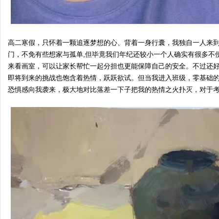
高二寒假，只怀着一颗追逐梦想的心、背着一身行囊，我独自一人来
门，不免有些想家与孤单,但毕竟我们年纪还较小一个人确实有很多不
来看画室，可以让家长帮忙一起分担也更能保障自己的安全。不过还
即将到来的挑战也饱含着热情，跃跃欲试。但当我进入班级，零基础
恐惧感向我袭来，极大地对比落差一下子把我的热情之火扑灭，对于