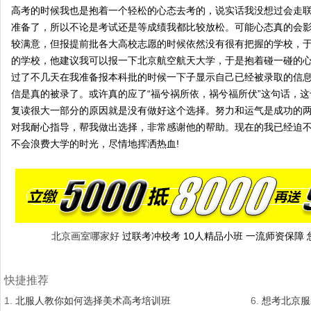
高考的时候我也是抱着一个轻松的心态去考的，说实话我没想过会走
准备了，所以不论是考试还是等成绩我都比较放松。可能心态真的会
较满意，但报提前批各大高校志愿的时候依然没有很有把握的学校，
的学校，他建议我可以报一下北京航空航天大学，于是抱着碰一碰的
过了不几天在我准备报本科批的时候一下子显示自己已经被录取的信
信是真的被录了。或许真的应了“福兮祸所依，祸兮福所伏”这句话，
复读很大一部分的原因就是没有做好这个选择。努力和运气是成功的
对我耐心指导，帮我做出选择，非常感谢他的帮助。现在的我已经迫
不会浪费大学的时光，尽情地挥洒热血!
北京画室哪家好
过联考冲校考 10人精品小班 一流师资保障
快捷推荐
1.
北服人教你如何选择美术高考培训班
6.
想考北京服