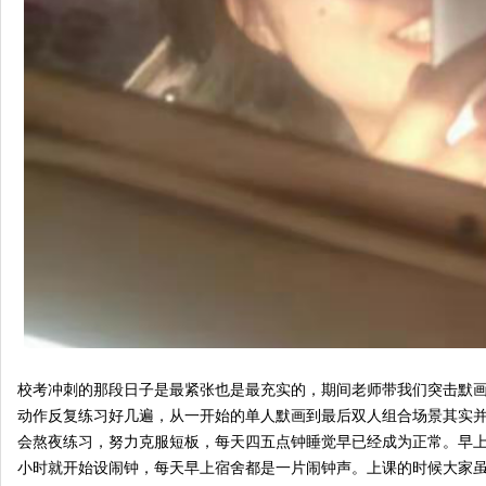
校考冲刺的那段日子是最紧张也是最充实的，期间老师带我们突击默
动作反复练习好几遍，从一开始的单人默画到最后双人组合场景其实
会熬夜练习，努力克服短板，每天四五点钟睡觉早已经成为正常。早
小时就开始设闹钟，每天早上宿舍都是一片闹钟声。上课的时候大家